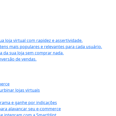
 loja virtual com rapidez e assertividade.
ens mais populares e relevantes para cada usuário.
aia da sua loja sem comprar nada.
nversão de vendas.
merce
rbinar lojas virtuais
grama e ganhe por indicações
para alavancar seu e-commerce
se integram com a SmartHint