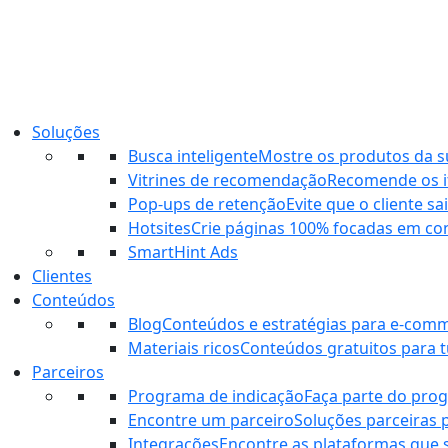
Ir
para
o
conteúdo
Soluções
Busca inteligente
Mostre os produtos da sua
Vitrines de recomendação
Recomende os it
Pop-ups de retenção
Evite que o cliente s
Hotsites
Crie páginas 100% focadas em co
SmartHint Ads
Clientes
Conteúdos
Blog
Conteúdos e estratégias para e-com
Materiais ricos
Conteúdos gratuitos para tu
Parceiros
Programa de indicação
Faça parte do pro
Encontre um parceiro
Soluções parceiras 
Integrações
Encontre as plataformas que 