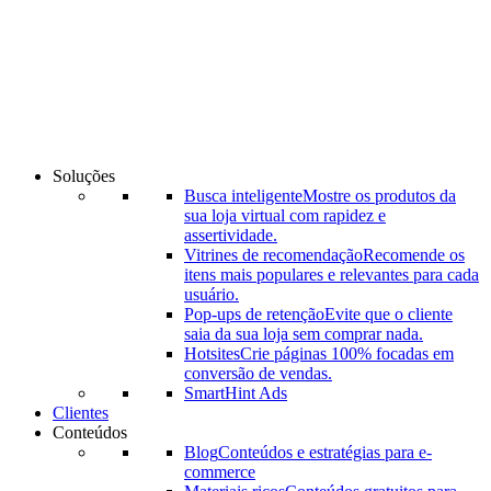
Ir
para
o
conteúdo
Soluções
Busca inteligente
Mostre os produtos da
sua loja virtual com rapidez e
assertividade.
Vitrines de recomendação
Recomende os
itens mais populares e relevantes para cada
usuário.
Pop-ups de retenção
Evite que o cliente
saia da sua loja sem comprar nada.
Hotsites
Crie páginas 100% focadas em
conversão de vendas.
SmartHint Ads
Clientes
Conteúdos
Blog
Conteúdos e estratégias para e-
commerce