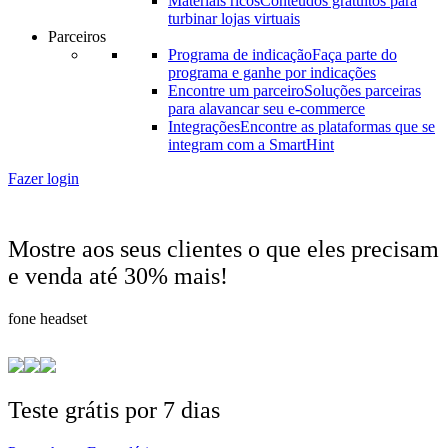
Materiais ricos
Conteúdos gratuitos para
turbinar lojas virtuais
Parceiros
Programa de indicação
Faça parte do
programa e ganhe por indicações
Encontre um parceiro
Soluções parceiras
para alavancar seu e-commerce
Integrações
Encontre as plataformas que se
integram com a SmartHint
Fazer login
Mostre aos seus clientes o que eles precisam
e venda até 30% mais!
camisa
Teste grátis por 7 dias