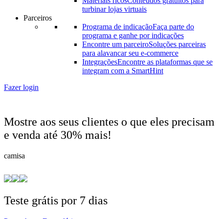
Materiais ricos
Conteúdos gratuitos para
turbinar lojas virtuais
Parceiros
Programa de indicação
Faça parte do
programa e ganhe por indicações
Encontre um parceiro
Soluções parceiras
para alavancar seu e-commerce
Integrações
Encontre as plataformas que se
integram com a SmartHint
Fazer login
Mostre aos seus clientes o que eles precisam
e venda até 30% mais!
camisa
Teste grátis por 7 dias