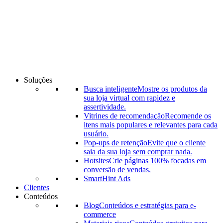
Ir
para
o
conteúdo
Soluções
Busca inteligente
Mostre os produtos da
sua loja virtual com rapidez e
assertividade.
Vitrines de recomendação
Recomende os
itens mais populares e relevantes para cada
usuário.
Pop-ups de retenção
Evite que o cliente
saia da sua loja sem comprar nada.
Hotsites
Crie páginas 100% focadas em
conversão de vendas.
SmartHint Ads
Clientes
Conteúdos
Blog
Conteúdos e estratégias para e-
commerce