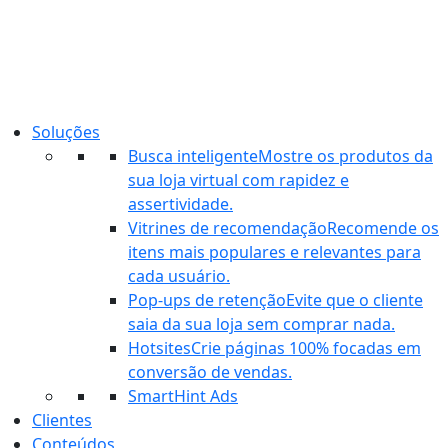
Ir
para
o
conteúdo
Soluções
Busca inteligente
Mostre os produtos da
sua loja virtual com rapidez e
assertividade.
Vitrines de recomendação
Recomende os
itens mais populares e relevantes para
cada usuário.
Pop-ups de retenção
Evite que o cliente
saia da sua loja sem comprar nada.
Hotsites
Crie páginas 100% focadas em
conversão de vendas.
SmartHint Ads
Clientes
Conteúdos