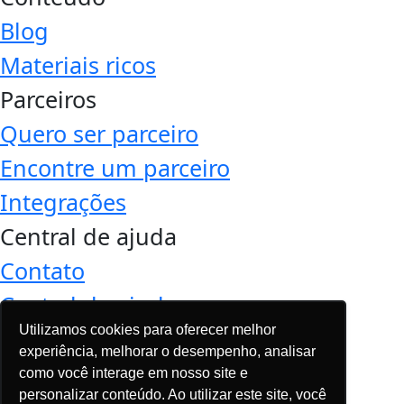
Blog
Materiais ricos
Parceiros
Quero ser parceiro
Encontre um parceiro
Integrações
Central de ajuda
Contato
Central de ajuda
Utilizamos cookies para oferecer melhor
Base de conhecimento
experiência, melhorar o desempenho, analisar
Termos de uso
como você interage em nosso site e
personalizar conteúdo. Ao utilizar este site, você