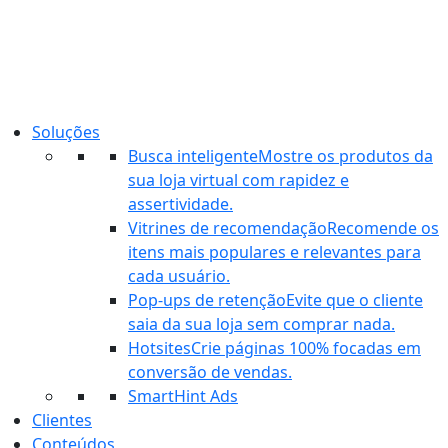
Ir
para
o
conteúdo
Soluções
Busca inteligente
Mostre os produtos da
sua loja virtual com rapidez e
assertividade.
Vitrines de recomendação
Recomende os
itens mais populares e relevantes para
cada usuário.
Pop-ups de retenção
Evite que o cliente
saia da sua loja sem comprar nada.
Hotsites
Crie páginas 100% focadas em
conversão de vendas.
SmartHint Ads
Clientes
Conteúdos