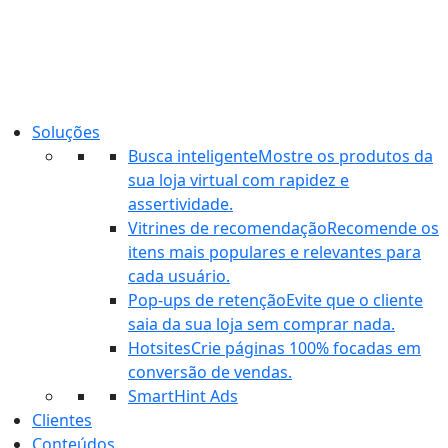
Ir
para
o
conteúdo
Soluções
Busca inteligente
Mostre os produtos da
sua loja virtual com rapidez e
assertividade.
Vitrines de recomendação
Recomende os
itens mais populares e relevantes para
cada usuário.
Pop-ups de retenção
Evite que o cliente
saia da sua loja sem comprar nada.
Hotsites
Crie páginas 100% focadas em
conversão de vendas.
SmartHint Ads
Clientes
Conteúdos