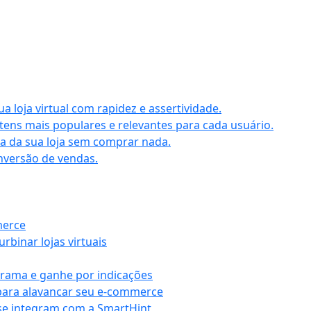
 loja virtual com rapidez e assertividade.
ens mais populares e relevantes para cada usuário.
aia da sua loja sem comprar nada.
nversão de vendas.
merce
rbinar lojas virtuais
grama e ganhe por indicações
para alavancar seu e-commerce
se integram com a SmartHint