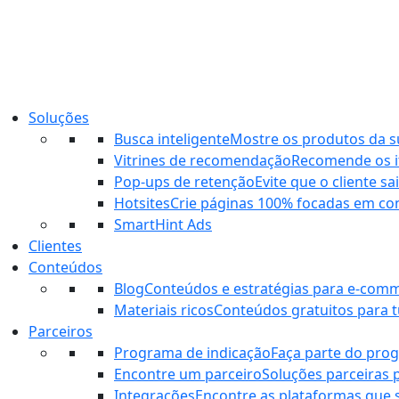
Ir
para
o
conteúdo
Soluções
Busca inteligente
Mostre os produtos da sua
Vitrines de recomendação
Recomende os it
Pop-ups de retenção
Evite que o cliente s
Hotsites
Crie páginas 100% focadas em co
SmartHint Ads
Clientes
Conteúdos
Blog
Conteúdos e estratégias para e-com
Materiais ricos
Conteúdos gratuitos para tu
Parceiros
Programa de indicação
Faça parte do pro
Encontre um parceiro
Soluções parceiras 
Integrações
Encontre as plataformas que 