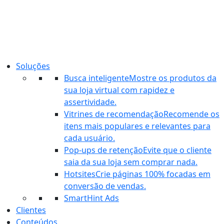
Ir
para
o
conteúdo
Soluções
Busca inteligente
Mostre os produtos da
sua loja virtual com rapidez e
assertividade.
Vitrines de recomendação
Recomende os
itens mais populares e relevantes para
cada usuário.
Pop-ups de retenção
Evite que o cliente
saia da sua loja sem comprar nada.
Hotsites
Crie páginas 100% focadas em
conversão de vendas.
SmartHint Ads
Clientes
Conteúdos