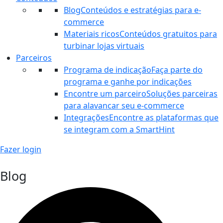
Blog
Conteúdos e estratégias para e-
commerce
Materiais ricos
Conteúdos gratuitos para
turbinar lojas virtuais
Parceiros
Programa de indicação
Faça parte do
programa e ganhe por indicações
Encontre um parceiro
Soluções parceiras
para alavancar seu e-commerce
Integrações
Encontre as plataformas que
se integram com a SmartHint
Fazer login
Blog