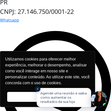
PR
CNPJ: 27.146.750/0001-22
Whatsapp
Utilizamos cookies para oferecer melhor
experiência, melhorar o desempenho, analisar
como você interage em nosso site e
personalizar conteúdo. Ao utilizar este site, você
concorda com o uso de cookies.
×
Agende uma reunião e saiba
Ok, entendi!
como aumentar os
resultados da sua loja