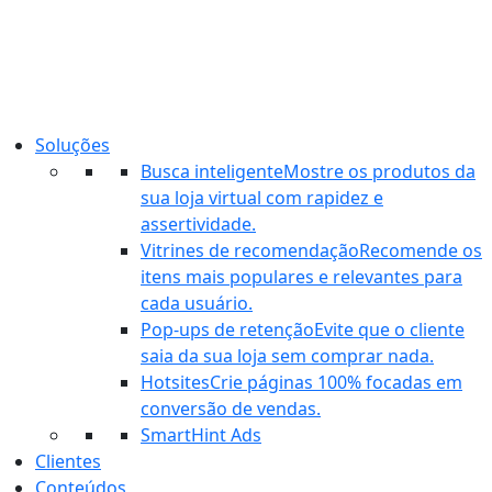
Ir
para
o
conteúdo
Soluções
Busca inteligente
Mostre os produtos da
sua loja virtual com rapidez e
assertividade.
Vitrines de recomendação
Recomende os
itens mais populares e relevantes para
cada usuário.
Pop-ups de retenção
Evite que o cliente
saia da sua loja sem comprar nada.
Hotsites
Crie páginas 100% focadas em
conversão de vendas.
SmartHint Ads
Clientes
Conteúdos