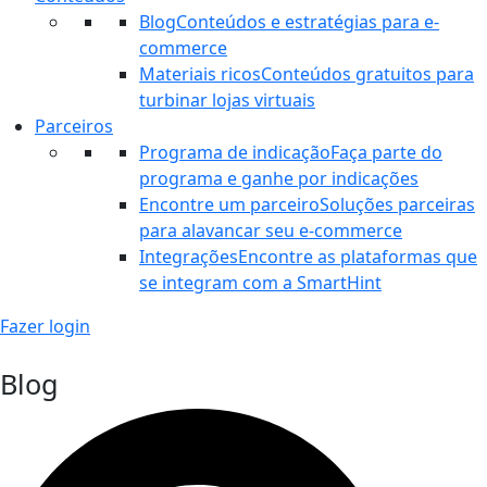
Blog
Conteúdos e estratégias para e-
commerce
Materiais ricos
Conteúdos gratuitos para
turbinar lojas virtuais
Parceiros
Programa de indicação
Faça parte do
programa e ganhe por indicações
Encontre um parceiro
Soluções parceiras
para alavancar seu e-commerce
Integrações
Encontre as plataformas que
se integram com a SmartHint
Fazer login
Blog