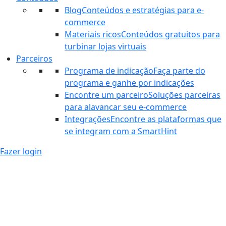
Blog
Conteúdos e estratégias para e-
commerce
Materiais ricos
Conteúdos gratuitos para
turbinar lojas virtuais
Parceiros
Programa de indicação
Faça parte do
programa e ganhe por indicações
Encontre um parceiro
Soluções parceiras
para alavancar seu e-commerce
Integrações
Encontre as plataformas que
se integram com a SmartHint
Fazer login