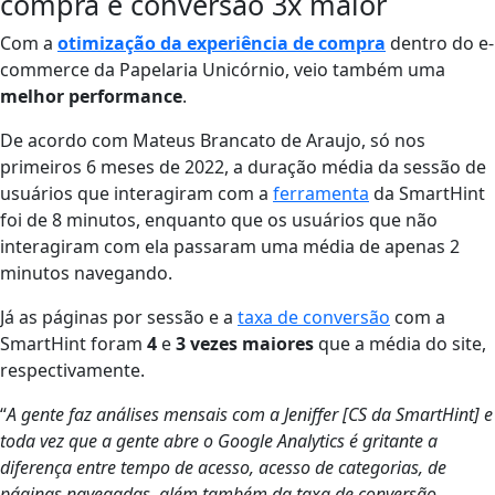
compra e conversão 3x maior
Com a
otimização da experiência de compra
dentro do e-
commerce da Papelaria Unicórnio, veio também uma
melhor performance
.
De acordo com Mateus Brancato de Araujo, só nos
primeiros 6 meses de 2022, a duração média da sessão de
usuários que interagiram com a
ferramenta
da SmartHint
foi de 8 minutos, enquanto que os usuários que não
interagiram com ela passaram uma média de apenas 2
minutos navegando.
Já as páginas por sessão e a
taxa de conversão
com a
SmartHint foram
4
e
3 vezes maiores
que a média do site,
respectivamente.
“
A gente faz análises mensais com a Jeniffer [CS da SmartHint] e
toda vez que a gente abre o Google Analytics é gritante a
diferença entre tempo de acesso, acesso de categorias, de
páginas navegadas, além também da taxa de conversão.