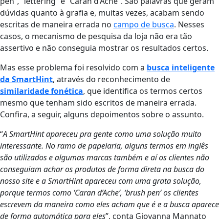
pen”, “lettering” e “Caran d’Ache”. São palavras que geram
dúvidas quanto à grafia e, muitas vezes, acabam sendo
escritas de maneira errada no
campo de busca
. Nesses
casos, o mecanismo de pesquisa da loja não era tão
assertivo e não conseguia mostrar os resultados certos.
Mas esse problema foi resolvido com a
busca inteligente
da SmartHint
, através do reconhecimento de
similaridade fonética
, que identifica os termos certos
mesmo que tenham sido escritos de maneira errada.
Confira, a seguir, alguns depoimentos sobre o assunto.
“
A SmartHint apareceu pra gente como uma solução muito
interessante. No ramo de papelaria, alguns termos em inglês
são utilizados e algumas marcas também e aí os clientes não
conseguiam achar os produtos de forma direta na busca do
nosso site e a SmartHint apareceu com uma grata solução,
porque termos como ‘Caran d’Ache’, ‘brush pen’ os clientes
escrevem da maneira como eles acham que é e a busca aparece
de forma automática para eles
”, conta Giovanna Mannato