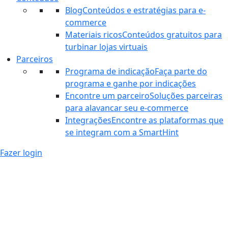
Blog
Conteúdos e estratégias para e-
commerce
Materiais ricos
Conteúdos gratuitos para
turbinar lojas virtuais
Parceiros
Programa de indicação
Faça parte do
programa e ganhe por indicações
Encontre um parceiro
Soluções parceiras
para alavancar seu e-commerce
Integrações
Encontre as plataformas que
se integram com a SmartHint
Fazer login