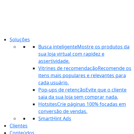
Ir
para
o
conteúdo
Soluções
Busca inteligente
Mostre os produtos da
sua loja virtual com rapidez e
assertividade.
Vitrines de recomendação
Recomende os
itens mais populares e relevantes para
cada usuário.
Pop-ups de retenção
Evite que o cliente
saia da sua loja sem comprar nada.
Hotsites
Crie páginas 100% focadas em
conversão de vendas.
SmartHint Ads
Clientes
Conteúdos