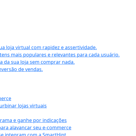
 loja virtual com rapidez e assertividade.
ens mais populares e relevantes para cada usuário.
aia da sua loja sem comprar nada.
nversão de vendas.
merce
rbinar lojas virtuais
grama e ganhe por indicações
para alavancar seu e-commerce
se integram com a SmartHint