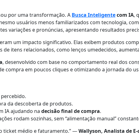
ssou por uma transformação. A
Busca Inteligente
com IA
, 
é mesmo usuários menos familiarizados com tecnologia, co
rentes variações e pronúncias, apresentando resultados pre
am um impacto significativo. Elas exibem produtos compl
es de itens relacionados, como lenços umedecidos, aument
ca
, desenvolvido com base no comportamento real dos consu
 de compra em poucos cliques e otimizando a jornada do us
 percebido.
a da descoberta de produtos.
com IA ajudando na
decisão final de compra
.
dações rodam sozinhas, sem “alimentação manual” constant
 ticket médio e faturamento.” —
Wallyson, Analista de 