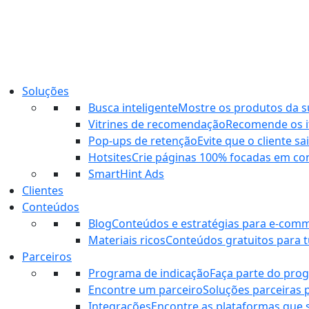
Ir
para
o
conteúdo
Soluções
Busca inteligente
Mostre os produtos da sua
Vitrines de recomendação
Recomende os it
Pop-ups de retenção
Evite que o cliente s
Hotsites
Crie páginas 100% focadas em co
SmartHint Ads
Clientes
Conteúdos
Blog
Conteúdos e estratégias para e-com
Materiais ricos
Conteúdos gratuitos para tu
Parceiros
Programa de indicação
Faça parte do pro
Encontre um parceiro
Soluções parceiras 
Integrações
Encontre as plataformas que 