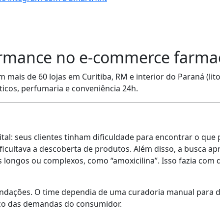
formance no e-commerce farma
 mais de 60 lojas em Curitiba, RM e interior do Paraná (lit
icos, perfumaria e conveniência 24h.
l: seus clientes tinham dificuldade para encontrar o que pr
ificultava a descoberta de produtos. Além disso, a busca a
gos ou complexos, como “amoxicilina”. Isso fazia com que
endações. O time dependia de uma curadoria manual para 
co das demandas do consumidor.