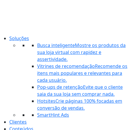
Ir
para
o
conteúdo
Soluções
Busca inteligente
Mostre os produtos da
sua loja virtual com rapidez e
assertividade.
Vitrines de recomendação
Recomende os
itens mais populares e relevantes para
cada usuário.
Pop-ups de retenção
Evite que o cliente
saia da sua loja sem comprar nada.
Hotsites
Crie páginas 100% focadas em
conversão de vendas.
SmartHint Ads
Clientes
Conteúdos