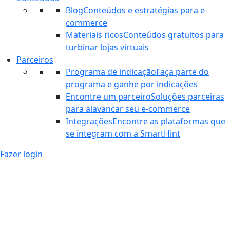
Blog
Conteúdos e estratégias para e-
commerce
Materiais ricos
Conteúdos gratuitos para
turbinar lojas virtuais
Parceiros
Programa de indicação
Faça parte do
programa e ganhe por indicações
Encontre um parceiro
Soluções parceiras
para alavancar seu e-commerce
Integrações
Encontre as plataformas que
se integram com a SmartHint
Fazer login