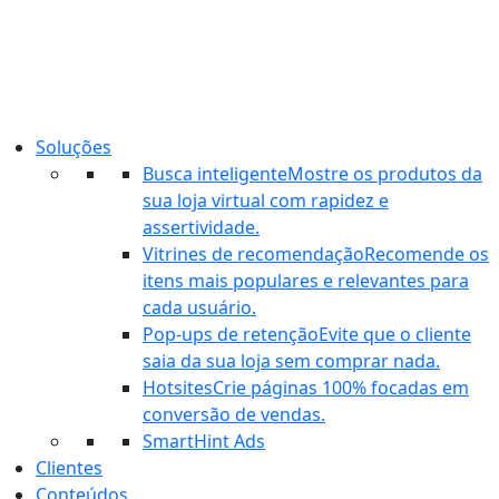
Ir
para
o
conteúdo
Soluções
Busca inteligente
Mostre os produtos da
sua loja virtual com rapidez e
assertividade.
Vitrines de recomendação
Recomende os
itens mais populares e relevantes para
cada usuário.
Pop-ups de retenção
Evite que o cliente
saia da sua loja sem comprar nada.
Hotsites
Crie páginas 100% focadas em
conversão de vendas.
SmartHint Ads
Clientes
Conteúdos