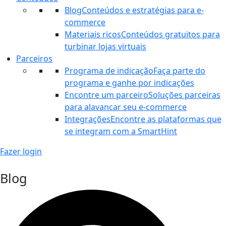
Blog
Conteúdos e estratégias para e-
commerce
Materiais ricos
Conteúdos gratuitos para
turbinar lojas virtuais
Parceiros
Programa de indicação
Faça parte do
programa e ganhe por indicações
Encontre um parceiro
Soluções parceiras
para alavancar seu e-commerce
Integrações
Encontre as plataformas que
se integram com a SmartHint
Fazer login
Blog