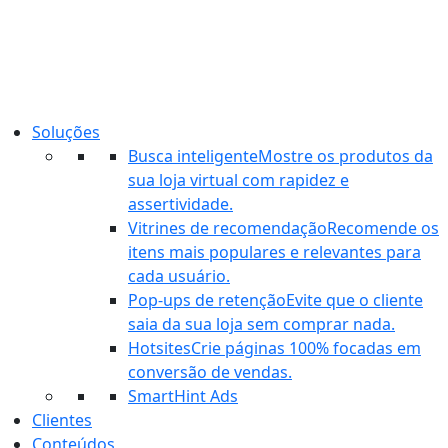
Ir
para
o
conteúdo
Soluções
Busca inteligente
Mostre os produtos da
sua loja virtual com rapidez e
assertividade.
Vitrines de recomendação
Recomende os
itens mais populares e relevantes para
cada usuário.
Pop-ups de retenção
Evite que o cliente
saia da sua loja sem comprar nada.
Hotsites
Crie páginas 100% focadas em
conversão de vendas.
SmartHint Ads
Clientes
Conteúdos