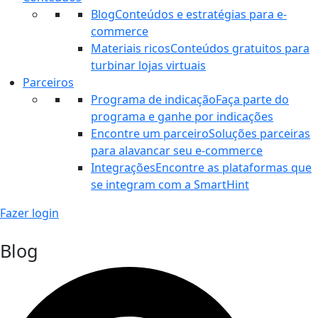
Blog
Conteúdos e estratégias para e-
commerce
Materiais ricos
Conteúdos gratuitos para
turbinar lojas virtuais
Parceiros
Programa de indicação
Faça parte do
programa e ganhe por indicações
Encontre um parceiro
Soluções parceiras
para alavancar seu e-commerce
Integrações
Encontre as plataformas que
se integram com a SmartHint
Fazer login
Blog