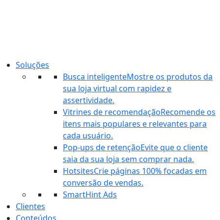
Ir
para
o
conteúdo
Soluções
Busca inteligente
Mostre os produtos da
sua loja virtual com rapidez e
assertividade.
Vitrines de recomendação
Recomende os
itens mais populares e relevantes para
cada usuário.
Pop-ups de retenção
Evite que o cliente
saia da sua loja sem comprar nada.
Hotsites
Crie páginas 100% focadas em
conversão de vendas.
SmartHint Ads
Clientes
Conteúdos