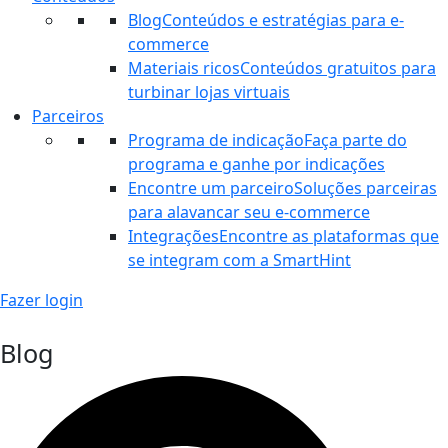
Blog
Conteúdos e estratégias para e-
commerce
Materiais ricos
Conteúdos gratuitos para
turbinar lojas virtuais
Parceiros
Programa de indicação
Faça parte do
programa e ganhe por indicações
Encontre um parceiro
Soluções parceiras
para alavancar seu e-commerce
Integrações
Encontre as plataformas que
se integram com a SmartHint
Fazer login
Blog