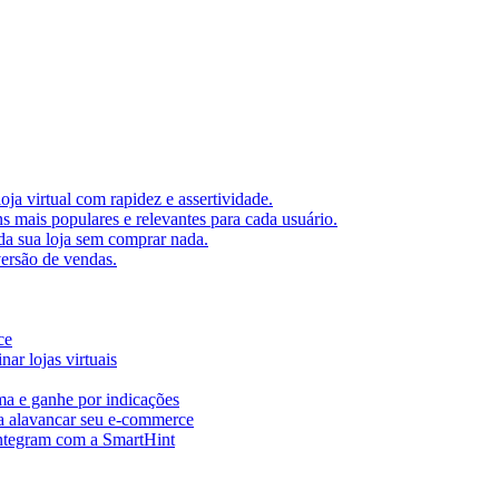
oja virtual com rapidez e assertividade.
 mais populares e relevantes para cada usuário.
 da sua loja sem comprar nada.
ersão de vendas.
ce
nar lojas virtuais
ma e ganhe por indicações
ra alavancar seu e-commerce
integram com a SmartHint