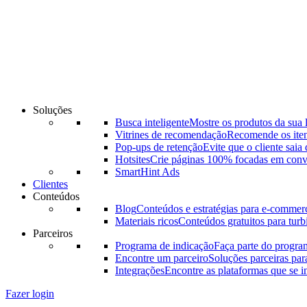
Ir
para
o
conteúdo
Soluções
Busca inteligente
Mostre os produtos da sua l
Vitrines de recomendação
Recomende os itens
Pop-ups de retenção
Evite que o cliente saia
Hotsites
Crie páginas 100% focadas em conv
SmartHint Ads
Clientes
Conteúdos
Blog
Conteúdos e estratégias para e-commer
Materiais ricos
Conteúdos gratuitos para turbi
Parceiros
Programa de indicação
Faça parte do progra
Encontre um parceiro
Soluções parceiras pa
Integrações
Encontre as plataformas que se 
Fazer login