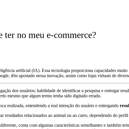
que ter no meu e-commerce?
ligência artificial (IA). Essa tecnologia proporciona capacidades mui
ogle, têm apostado nessa inovação, assim como lojas virtuais de divers
gação dos usuários; habilidade de identificar a pesquisa e entregar resu
o certo mesmo que algum termo tenha sido digitado errado.
usca realizada, entendendo a
real intenção do usuário
e entregando
resu
 resultados relacionados ao animal ou ao carro, dependendo do perfil
diferente, conta com algumas características semelhantes e também tem s