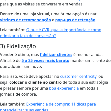
para que as visitas se convertam em vendas.
Dentro de uma loja virtual, uma ótima opção é usar
vitrines de recomendação
e
pop-ups de retenção
.
Leia também:
O que é CVR, qual a importância e como
otimizar a taxa de conversão?
3) Fidelização
Vender é ótimo, mas
fidelizar clientes
é melhor ainda.
Afinal, é de
5 a 25 vezes mais barato
manter um cliente do
que adquirir um novo.
Para isso, você deve apostar no
customer centricity
, ou
seja,
colocar o cliente no centro
de toda a sua estratégia
e prezar sempre por uma
boa experiência
em toda a
jornada de compra.
Leia também:
Experiência de compra: 11 dicas para
potencializar suas vendas
.