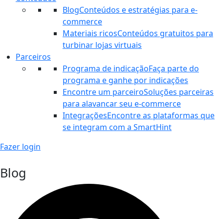
Blog
Conteúdos e estratégias para e-
commerce
Materiais ricos
Conteúdos gratuitos para
turbinar lojas virtuais
Parceiros
Programa de indicação
Faça parte do
programa e ganhe por indicações
Encontre um parceiro
Soluções parceiras
para alavancar seu e-commerce
Integrações
Encontre as plataformas que
se integram com a SmartHint
Fazer login
Blog