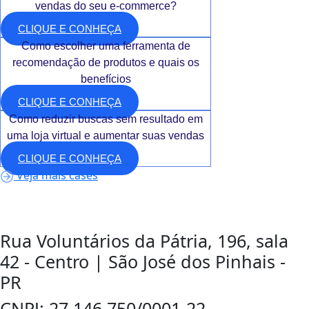
vendas do seu e-commerce?
CLIQUE E CONHEÇA
Como escolher uma ferramenta de
recomendação de produtos e quais os
benefícios
CLIQUE E CONHEÇA
Como reduzir buscas sem resultado em
uma loja virtual e aumentar suas vendas
CLIQUE E CONHEÇA
Veja mais cases
Rua Voluntários da Pátria, 196, sala
42 - Centro | São José dos Pinhais -
PR
CNPJ: 27.146.750/0001-22