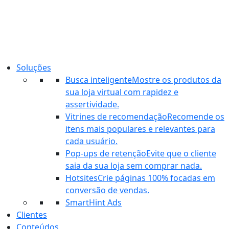
Ir
para
o
conteúdo
Soluções
Busca inteligente
Mostre os produtos da
sua loja virtual com rapidez e
assertividade.
Vitrines de recomendação
Recomende os
itens mais populares e relevantes para
cada usuário.
Pop-ups de retenção
Evite que o cliente
saia da sua loja sem comprar nada.
Hotsites
Crie páginas 100% focadas em
conversão de vendas.
SmartHint Ads
Clientes
Conteúdos