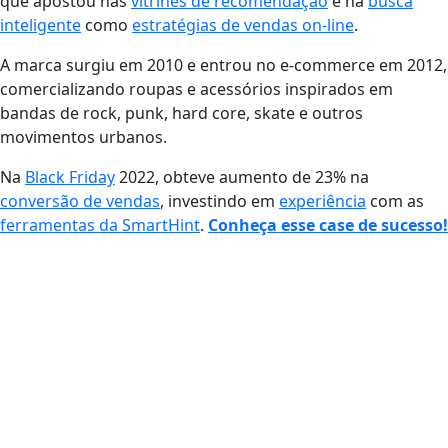
que apostou nas
vitrines de recomendação
e na
busca
inteligente
como
estratégias de vendas on-line
.
A marca surgiu em 2010 e entrou no e-commerce em 2012,
comercializando roupas e acessórios inspirados em
bandas de rock, punk,
hard core, skate e outros
movimentos urbanos.
Na
Black Friday
2022, obteve aumento de 23% na
conversão de vendas
, investindo em
experiência
com as
ferramentas da SmartHint
.
Conheça esse case de sucesso!