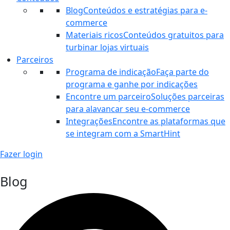
Blog
Conteúdos e estratégias para e-
commerce
Materiais ricos
Conteúdos gratuitos para
turbinar lojas virtuais
Parceiros
Programa de indicação
Faça parte do
programa e ganhe por indicações
Encontre um parceiro
Soluções parceiras
para alavancar seu e-commerce
Integrações
Encontre as plataformas que
se integram com a SmartHint
Fazer login
Blog